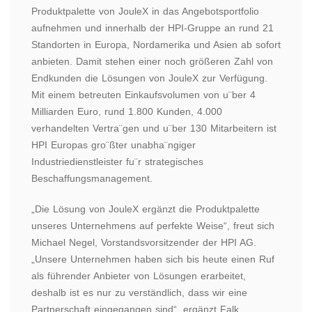
Produktpalette von JouleX in das Angebotsportfolio
aufnehmen und innerhalb der HPI-Gruppe an rund 21
Standorten in Europa, Nordamerika und Asien ab sofort
anbieten. Damit stehen einer noch größeren Zahl von
Endkunden die Lösungen von JouleX zur Verfügung.
Mit einem betreuten Einkaufsvolumen von u¨ber 4
Milliarden Euro, rund 1.800 Kunden, 4.000
verhandelten Vertra¨gen und u¨ber 130 Mitarbeitern ist
HPI Europas gro¨ßter unabha¨ngiger
Industriedienstleister fu¨r strategisches
Beschaffungsmanagement.
„Die Lösung von JouleX ergänzt die Produktpalette
unseres Unternehmens auf perfekte Weise“, freut sich
Michael Negel, Vorstandsvorsitzender der HPI AG.
„Unsere Unternehmen haben sich bis heute einen Ruf
als führender Anbieter von Lösungen erarbeitet,
deshalb ist es nur zu verständlich, dass wir eine
Partnerschaft eingegangen sind“, ergänzt Falk