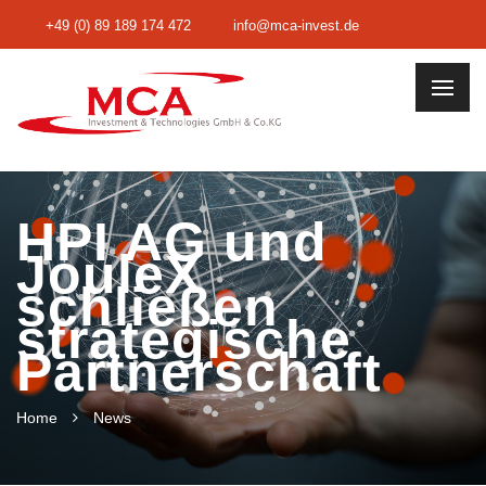
+49 (0) 89 189 174 472
info@mca-invest.de
HPI AG und
JouleX
schließen
strategische
Partnerschaft
Home
News